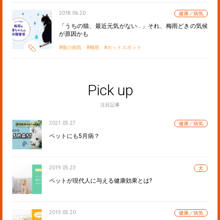
2018.06.20
健康／病気
「うちの猫、最近元気がない…」それ、梅雨どきの気候
が原因かも
猫の病気
梅雨
ホットスポット
Pick up
注目記事
2021.05.27
健康／病気
ペットにも5月病？
2019.05.23
犬
ペットが現代人に与える健康効果とは?
2019.05.20
健康／病気