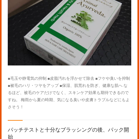
■毛玉や静電気の抑制 ■皮脂汚れを浮かせて除去 ■フケや臭いを抑制
■被毛のハリ・ツヤをアップ ■保湿、肌荒れを防ぎ、健康な肌へ な
るほど、被毛のケアだけでなく、スキンケア効果も期待できるので
すね。 梅雨から夏の時期、気になる臭いや皮膚トラブルなどにもよ
さそう！
パッチテストと十分なブラッシングの後、パック開
始