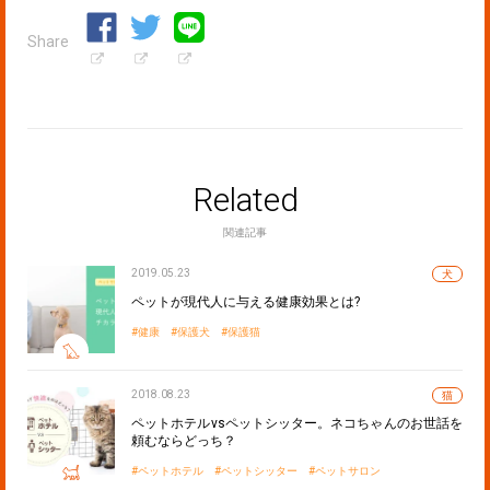
Share
Related
関連記事
2019.05.23
犬
ペットが現代人に与える健康効果とは?
健康
保護犬
保護猫
2018.08.23
猫
ペットホテルvsペットシッター。ネコちゃんのお世話を
頼むならどっち？
ペットホテル
ペットシッター
ペットサロン