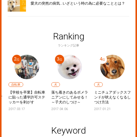
愛犬の突然の病気…いざという時の為に必要なこととは？
Ranking
ランキング記事
自転車
犬
犬
：
【学校を卒業】自転車
落ち着きのあるポメラ
ミニチュアダックスフ
ど
に貼った通学許可ステ
ニアンにしてみせる！
ンドが吠えなくなるし
ッカーを剥がす
～子犬のしつけ～
つけ方法
2017.03.17
2017.04.06
2017.01.21
Keyword