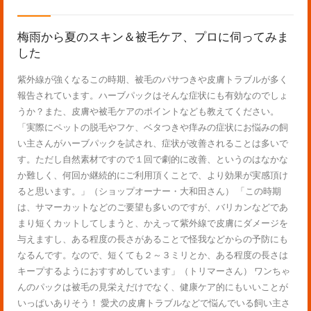
梅雨から夏のスキン＆被毛ケア、プロに伺ってみま
した
紫外線が強くなるこの時期、被毛のパサつきや皮膚トラブルが多く
報告されています。ハーブパックはそんな症状にも有効なのでしょ
うか？また、皮膚や被毛ケアのポイントなども教えてください。
「実際にペットの脱毛やフケ、ベタつきや痒みの症状にお悩みの飼
い主さんがハーブパックを試され、症状が改善されることは多いで
す。ただし自然素材ですので１回で劇的に改善、というのはなかな
か難しく、何回か継続的にご利用頂くことで、より効果が実感頂け
ると思います。」（ショップオーナー・大和田さん） 「この時期
は、サマーカットなどのご要望も多いのですが、バリカンなどであ
まり短くカットしてしまうと、かえって紫外線で皮膚にダメージを
与えますし、ある程度の長さがあることで怪我などからの予防にも
なるんです。なので、短くても２～３ミリとか、ある程度の長さは
キープするようにおすすめしています」（トリマーさん） ワンちゃ
んのパックは被毛の見栄えだけでなく、健康ケア的にもいいことが
いっぱいありそう！ 愛犬の皮膚トラブルなどで悩んでいる飼い主さ