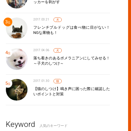
ッカーを剥がす
2017.03.21
犬
フレンチブルドッグは食べ物に目がない！
NGな果物も！
2017.04.06
犬
落ち着きのあるポメラニアンにしてみせる！
～子犬のしつけ～
2017.01.30
猫
【猫のしつけ】鳴き声に困った際に確認した
いポイントと対策
Keyword
人気のキーワード