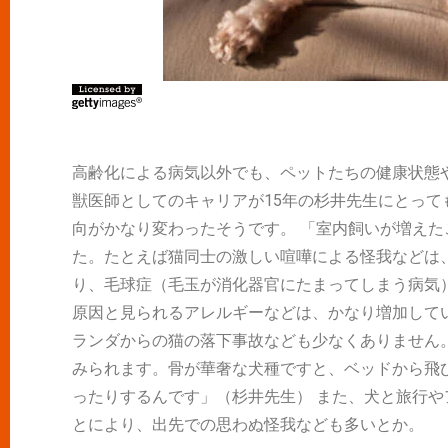
高齢化による病気以外でも、ペットたちの健康状態
獣医師としてのキャリアが15年の杉井先生にとって
向がかなり変わったそうです。 「室内飼いが増え
た。たとえば猫同士の激しい喧嘩による怪我などは
り、毛球症（毛玉が消化器官にたまってしまう病気
原因と見られるアレルギーなどは、かなり増加して
ランダからの猫の落下事故なども少なくありません
みられます。骨が華奢な犬種ですと、ベッドから飛
ったりするんです」（杉井先生） また、犬と旅行
とにより、出先での思わぬ怪我なども多いとか。