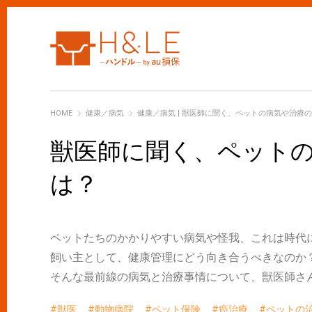
H&LE
HOME
健康／病気
健康／病気 | 獣医師に聞く、ペットの病気や治療
獣医師に聞く、ペット
は？
ペットたちのかかりやすい病気や怪我、これは時代
飼い主として、健康管理にどう向き合うべきなのか
そんな最前線の病気と治療事情について、獣医師さ
獣医
動物病院
ペット保険
癌治療
ペットの