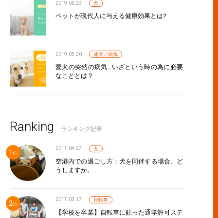
2019.05.23
犬
ペットが現代人に与える健康効果とは?
2019.05.20
健康／病気
愛犬の突然の病気…いざという時の為に必要
なこととは？
Ranking
ランキング記事
2017.04.27
犬
空港内での過ごし方：犬を同伴する場合、ど
うしますか。
2017.03.17
自転車
【学校を卒業】自転車に貼った通学許可ステ