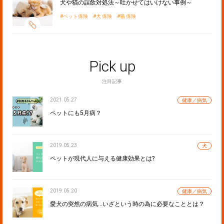
犬や猫の誤飲対処法～吐かせてはいけない事例～
ペット保険
犬 保険
猫 保険
Pick up
注目記事
2021.05.27
健康／病気
ペットにも5月病？
2019.05.23
犬
ペットが現代人に与える健康効果とは?
2019.05.20
健康／病気
愛犬の突然の病気…いざという時の為に必要なこととは？