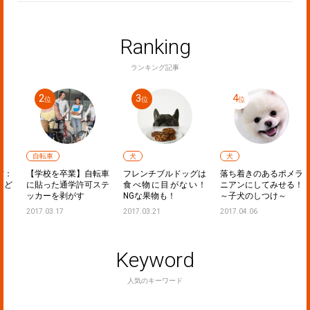
Ranking
ランキング記事
自転車
犬
犬
：
【学校を卒業】自転車
フレンチブルドッグは
落ち着きのあるポメラ
ど
に貼った通学許可ステ
食べ物に目がない！
ニアンにしてみせる！
ッカーを剥がす
NGな果物も！
～子犬のしつけ～
2017.03.17
2017.03.21
2017.04.06
Keyword
人気のキーワード