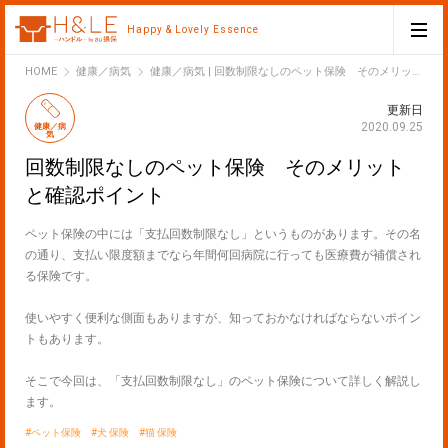
Happy & Lovely Essence
H&LE
HOME
健康／病気
健康／病気 | 回数制限なしのペット保険 そのメリットと確認ポイント
更新日
2020.09.25
健康／病
気
回数制限なしのペット保険 そのメリット
と確認ポイント
ペット保険の中には「支払回数制限なし」というものがあります。その名
の通り、支払い限度額までなら年間何回病院に行っても医療費が補償され
る保険です。
使いやすく便利な側面もありますが、知っておかなければならないポイン
トもあります。
そこで今回は、「支払回数制限なし」のペット保険について詳しく解説し
ます。
ペット保険
犬 保険
猫 保険