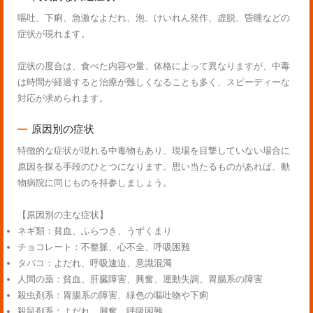
嘔吐、下痢、急激なよだれ、泡、けいれん発作、虚脱、昏睡などの
症状が現れます。
症状の度合は、食べた内容や量、体格によって異なりますが、中毒
は時間が経過すると治療が難しくなることも多く、スピーディーな
対応が求められます。
原因別の症状
特徴的な症状が現れる中毒物もあり、現場を目撃していない場合に
原因を探る手段のひとつになります。思い当たるものがあれば、動
物病院に同じものを持参しましょう。
【原因別の主な症状】
ネギ類：貧血、ふらつき、うずくまり
チョコレート：不整脈、心不全、呼吸困難
タバコ：よだれ、呼吸速迫、意識混濁
人間の薬：貧血、肝臓障害、興奮、運動失調、胃腸系の障害
殺虫剤系：胃腸系の障害、緑色の嘔吐物や下痢
殺鼠剤系：よだれ、興奮、呼吸困難