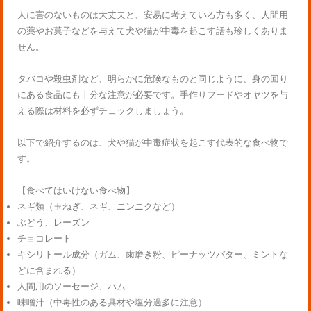
人に害のないものは大丈夫と、安易に考えている方も多く、人間用
の薬やお菓子などを与えて犬や猫が中毒を起こす話も珍しくありま
せん。
タバコや殺虫剤など、明らかに危険なものと同じように、身の回り
にある食品にも十分な注意が必要です。手作りフードやオヤツを与
える際は材料を必ずチェックしましょう。
以下で紹介するのは、犬や猫が中毒症状を起こす代表的な食べ物で
す。
【食べてはいけない食べ物】
ネギ類（玉ねぎ、ネギ、ニンニクなど）
ぶどう、レーズン
チョコレート
キシリトール成分（ガム、歯磨き粉、ピーナッツバター、ミントな
どに含まれる）
人間用のソーセージ、ハム
味噌汁（中毒性のある具材や塩分過多に注意）