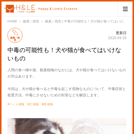
Happy & Lovely Essence
H&LE
HOME
健康／病気
健康／病気 | 中毒の可能性も！犬や猫が食べてはいけないもの
更新日
2020.09.25
健康／病
気
中毒の可能性も！犬や猫が食べてはいけな
いもの
人間の食べ物や薬、観葉植物のなかには、犬や猫が食べてはいけないもの
が沢山あります。
今回は、犬や猫が食べると中毒を起こす危険なものについて、中毒症状と
処置方法、中毒にさせないための対策などを解説します。
ペット保険
犬 保険
猫 保険