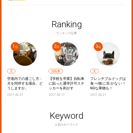
Ranking
ランキング記事
自転車
犬
猫
方：
【学校を卒業】自転車
フレンチブルドッグは
【猫のしつけ】鳴き声
、ど
に貼った通学許可ステ
食べ物に目がない！
に困った際に確認した
ッカーを剥がす
NGな果物も！
いポイントと対策
2017.03.17
2017.03.21
2017.01.30
Keyword
人気のキーワード