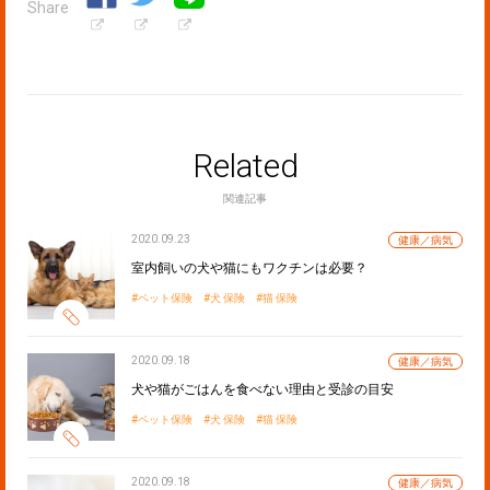
Share
Related
関連記事
2020.09.23
健康／病気
室内飼いの犬や猫にもワクチンは必要？
ペット保険
犬 保険
猫 保険
2020.09.18
健康／病気
犬や猫がごはんを食べない理由と受診の目安
ペット保険
犬 保険
猫 保険
2020.09.18
健康／病気