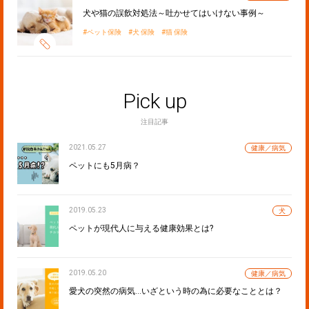
犬や猫の誤飲対処法～吐かせてはいけない事例～
ペット保険
犬 保険
猫 保険
Pick up
注目記事
2021.05.27
健康／病気
ペットにも5月病？
2019.05.23
犬
ペットが現代人に与える健康効果とは?
2019.05.20
健康／病気
愛犬の突然の病気…いざという時の為に必要なこととは？