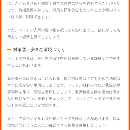
に、こどもを含めた家族全員で危険物の情報を共有することが大切
です。危機意識を持って、対策を日常的なものにすると中毒のリス
クは大幅に削減できます。
また、ペットが人間の食べ物を欲しがらないように、欲しがっても
与えない姿勢を徹底しましょう。
対策②．安全な環境づくり
ペットの中毒は、飼い主の留守中や目を離している部屋などで発生
することもあります。
薬やタバコは引き出しに入れる、風呂掃除中はドアを閉めて洗剤は
すぐに届かない場所にしまうなど、ペットが触れられない状況や保
管場所を作り、管理を徹底しましょう。観葉植物を飾る場合は害が
ない種類かどうかを必ずチェックして、ペットにとって安全性の高
いものを選ぶことが大切です。
また、アロマオイルも犬や猫にとって危険なものがあります。観葉
植物と同じように安全が確認できる種類を使用しましょう。