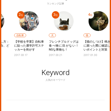
ランキング記事
自転車
犬
猫
方：
【学校を卒業】自転車
フレンチブルドッグは
【猫のしつけ】鳴き声
、ど
に貼った通学許可ステ
食べ物に目がない！
に困った際に確認した
ッカーを剥がす
NGな果物も！
いポイントと対策
2017.03.17
2017.03.21
2017.01.30
Keyword
人気のキーワード