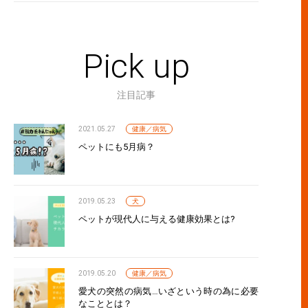
Pick up
注目記事
2021.05.27
健康／病気
ペットにも5月病？
2019.05.23
犬
ペットが現代人に与える健康効果とは?
2019.05.20
健康／病気
愛犬の突然の病気…いざという時の為に必要
なこととは？