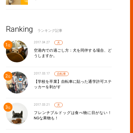
Ranking
ランキング記事
2017.04.27
犬
空港内での過ごし方：犬を同伴する場合、ど
うしますか。
2017.03.17
自転車
【学校を卒業】自転車に貼った通学許可ステ
ッカーを剥がす
2017.03.21
犬
フレンチブルドッグは食べ物に目がない！
NGな果物も！