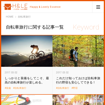
Happy & Lovely Essence
H&LE
HOME
自転車旅行
自転車旅行に関する記事一覧
2017.03.02
2017.03.02
しっかりと装備をしてこそ、最
これだけ知っておけば自転車旅
高の自転車旅行が楽しめる。
行の野宿も安心してできる！
装備
自転車旅行
自転車旅行
野宿