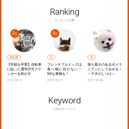
Ranking
ランキング記事
車
犬
犬
犬
を卒業】自転車
フレンチブルドッグは
落ち着きのあるポメラ
ミニチュア
た通学許可ステ
食べ物に目がない！
ニアンにしてみせる！
ンドが吠え
を剥がす
NGな果物も！
～子犬のしつけ～
つけ方法
3.17
2017.03.21
2017.04.06
2017.01.21
Keyword
人気のキーワード