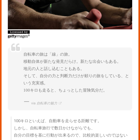
自転車の旅は「線」の旅。
移動自体が新たな発見だらけ。新たな出会いもある。
地元の人と話し込むこともある。
そして、自分の力と判断力だけが頼りの旅をしている、と
いう充実感。
100キロも走ると、ちょっとした冒険気分だ。
via
自転車の魅力
100キロといえば、自動車を走らせる距離です。
しかし、自転車旅行で数日かけながらでも、
自分の目標を基に行動が出来るので、比較的楽しいのではない