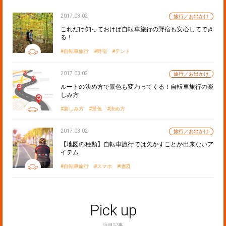
2017.03.02
旅行／お出かけ
これだけ知っておけば自転車旅行の野宿も安心してでき
る！
自転車旅行
野宿
テント
2017.03.02
旅行／お出かけ
ルートの決め方で景色も変わってくる！自転車旅行の楽
しみ方
楽しみ方
景色
決め方
2017.03.02
旅行／お出かけ
【地図の種類】自転車旅行では欠かすことが出来ないア
イテム
自転車旅行
スマホ
地図
Pick up
注目記事