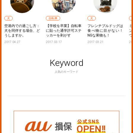
自転車
犬
犬
：
【学校を卒業】自転車
フレンチブルドッグは
ミニチュアダックスフ
ど
に貼った通学許可ステ
食べ物に目がない！
ンドが吠えなくなるし
ッカーを剥がす
NGな果物も！
つけ方法
2017.03.17
2017.03.21
2017.01.21
Keyword
人気のキーワード