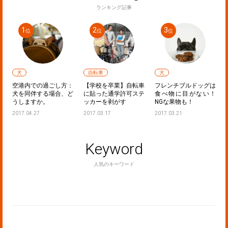
ランキング記事
犬
自転車
犬
フ
空港内での過ごし方：
【学校を卒業】自転車
フレンチブルドッグは
し
犬を同伴する場合、ど
に貼った通学許可ステ
食べ物に目がない！
うしますか。
ッカーを剥がす
NGな果物も！
2017.04.27
2017.03.17
2017.03.21
Keyword
人気のキーワード