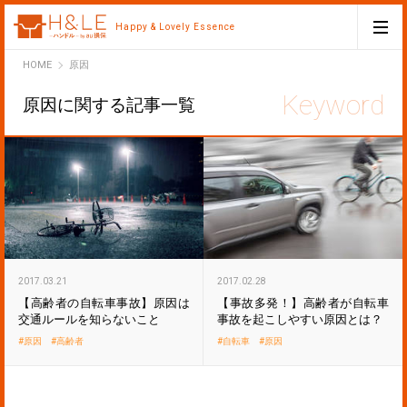
Happy & Lovely Essence
H&LE
HOME
原因
原因に関する記事一覧
2017.03.21
2017.02.28
【高齢者の自転車事故】原因は
【事故多発！】高齢者が自転車
交通ルールを知らないこと
事故を起こしやすい原因とは？
原因
高齢者
自転車
原因