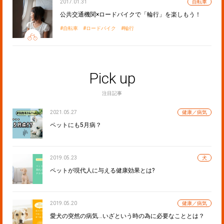
2017.01.31
自転車
公共交通機関×ロードバイクで「輪行」を楽しもう！
自転車
ロードバイク
輪行
Pick up
注目記事
2021.05.27
健康／病気
ペットにも5月病？
2019.05.23
犬
ペットが現代人に与える健康効果とは?
2019.05.20
健康／病気
愛犬の突然の病気…いざという時の為に必要なこととは？