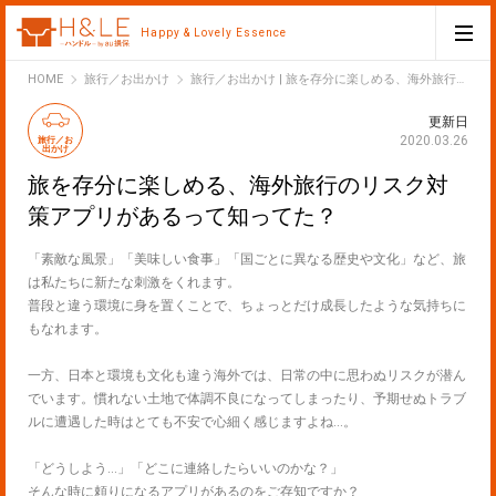
Happy & Lovely Essence
H&LE
HOME
旅行／お出かけ
旅行／お出かけ | 旅を存分に楽しめる、海外旅行のリスク対策アプリがあるって知ってた？
更新日
2020.03.26
旅行／お
出かけ
旅を存分に楽しめる、海外旅行のリスク対
策アプリがあるって知ってた？
「素敵な風景」「美味しい食事」「国ごとに異なる歴史や文化」など、旅
は私たちに新たな刺激をくれます。
普段と違う環境に身を置くことで、ちょっとだけ成長したような気持ちに
もなれます。
一方、日本と環境も文化も違う海外では、日常の中に思わぬリスクが潜ん
でいます。慣れない土地で体調不良になってしまったり、予期せぬトラブ
ルに遭遇した時はとても不安で心細く感じますよね…。
「どうしよう…」「どこに連絡したらいいのかな？」
そんな時に頼りになるアプリがあるのをご存知ですか？