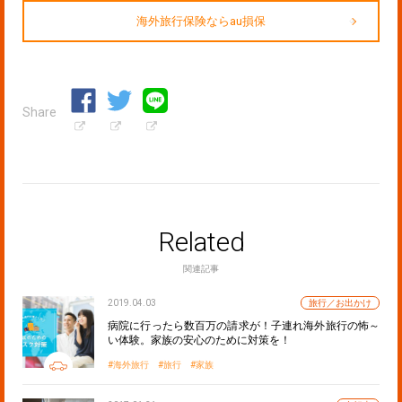
海外旅行保険ならau損保
Share
Related
関連記事
2019.04.03
旅行／お出かけ
病院に行ったら数百万の請求が！子連れ海外旅行の怖～
い体験。家族の安心のために対策を！
海外旅行
旅行
家族