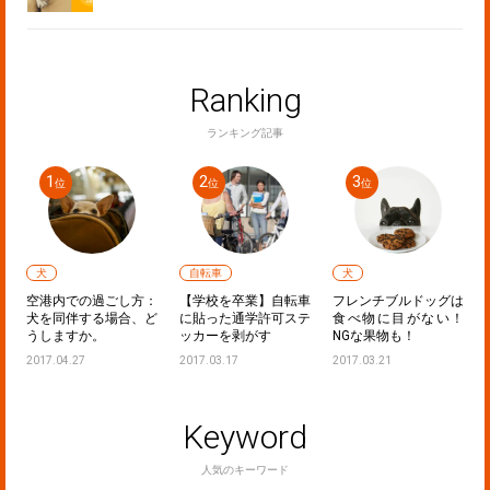
Ranking
ランキング記事
自転車
犬
犬
：
【学校を卒業】自転車
フレンチブルドッグは
落ち着きのあるポメラ
ど
に貼った通学許可ステ
食べ物に目がない！
ニアンにしてみせる！
ッカーを剥がす
NGな果物も！
～子犬のしつけ～
2017.03.17
2017.03.21
2017.04.06
Keyword
人気のキーワード