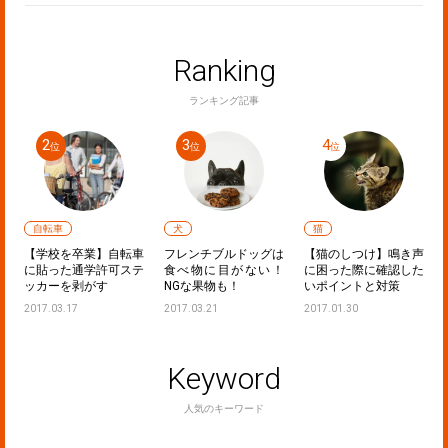
Ranking
ランキング記事
自転車
犬
猫
：
【学校を卒業】自転車
フレンチブルドッグは
【猫のしつけ】鳴き声
ど
に貼った通学許可ステ
食べ物に目がない！
に困った際に確認した
ッカーを剥がす
NGな果物も！
いポイントと対策
2017.03.17
2017.03.21
2017.01.30
Keyword
人気のキーワード