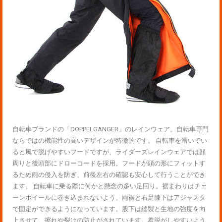
自転車ブランドの「DOPPELGANGER」のレインウェア。自転車専門
ならではの機能性の高いデザインが特徴的です。 自転車を漕いでい
ると風で脱げやすいフードですが、ライダーズレインウェアでは顔
周りと後頭部にドローコードを採用。フードが頭の形にフィットす
るため雨の侵入を防ぎ、前後左右の確認も安心して行うことができ
ます。 自転車に乗る際に何かと懸念の多い足回り。裾まわりはチェ
ーンホイールに巻き込まれないよう、両裾と右足膝下はアジャスタ
で固定ができるようになっています。股下は縫製と生地の強度を向
上させて、擦れや裂けの防止がされています。着脱がしやすいよう