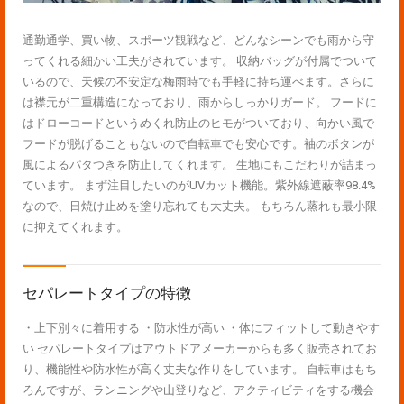
通勤通学、買い物、スポーツ観戦など、どんなシーンでも雨から守
ってくれる細かい工夫がされています。 収納バッグが付属でついて
いるので、天候の不安定な梅雨時でも手軽に持ち運べます。さらに
は襟元が二重構造になっており、雨からしっかりガード。 フードに
はドローコードというめくれ防止のヒモがついており、向かい風で
フードが脱げることもないので自転車でも安心です。袖のボタンが
風によるパタつきを防止してくれます。 生地にもこだわりが詰まっ
ています。 まず注目したいのがUVカット機能。紫外線遮蔽率98.4%
なので、日焼け止めを塗り忘れても大丈夫。 もちろん蒸れも最小限
に抑えてくれます。
セパレートタイプの特徴
・上下別々に着用する ・防水性が高い ・体にフィットして動きやす
い セパレートタイプはアウトドアメーカーからも多く販売されてお
り、機能性や防水性が高く丈夫な作りをしています。 自転車はもち
ろんですが、ランニングや山登りなど、アクティビティをする機会