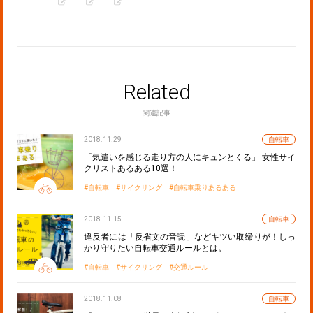
Related
関連記事
2018.11.29
自転車
「気遣いを感じる走り方の人にキュンとくる」 女性サイ
クリストあるある10選！
自転車
サイクリング
自転車乗りあるある
2018.11.15
自転車
違反者には「反省文の音読」などキツい取締りが！しっ
かり守りたい自転車交通ルールとは。
自転車
サイクリング
交通ルール
2018.11.08
自転車