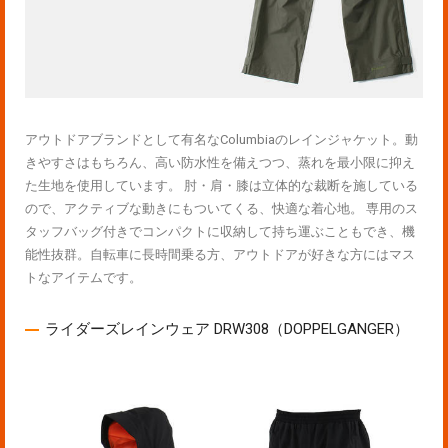
アウトドアブランドとして有名なColumbiaのレインジャケット。動
きやすさはもちろん、高い防水性を備えつつ、蒸れを最小限に抑え
た生地を使用しています。 肘・肩・膝は立体的な裁断を施している
ので、アクティブな動きにもついてくる、快適な着心地。 専用のス
タッフバッグ付きでコンパクトに収納して持ち運ぶこともでき、機
能性抜群。自転車に長時間乗る方、アウトドアが好きな方にはマス
トなアイテムです。
ライダーズレインウェア DRW308（DOPPELGANGER）