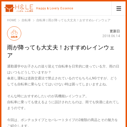
Happy & Lovely Essence
H&LE
HOME
自転車
自転車 | 雨が降っても大丈夫！おすすめレインウェア
更新日
2018.06.14
自転車
雨が降っても大丈夫！おすすめレインウェ
ア
通勤通学やお子さんの送り迎えで自転車を日常的に使っている方、雨の日
はいつもどうしていますか？
傘差し運転は道路交通法で禁止されているのでもちろんNGですが、どう
しても自転車に乗らなくてはいけない時は困ってしまいますよね。
そんな時におすすめしたいのが高機能レインウェア。
自転車に乗っても使えるように設計されたものは、雨でも快適に走れてし
まうのです。
今回は、ポンチョタイプとセパレートタイプの2種類の商品とその魅力を
ご紹介します。