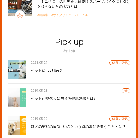
「ミニベロ」の世界を大解剖！スポーツバイクにも引け
を取らないその実力とは
自転車
サイクリング
ミニベロ
Pick up
注目記事
2021.05.27
健康／病気
ペットにも5月病？
2019.05.23
犬
ペットが現代人に与える健康効果とは?
2019.05.20
健康／病気
愛犬の突然の病気…いざという時の為に必要なこととは？