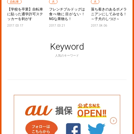
自転車
犬
犬
：
【学校を卒業】自転車
フレンチブルドッグは
落ち着きのあるポメラ
ど
に貼った通学許可ステ
食べ物に目がない！
ニアンにしてみせる！
ッカーを剥がす
NGな果物も！
～子犬のしつけ～
2017.03.17
2017.03.21
2017.04.06
Keyword
人気のキーワード