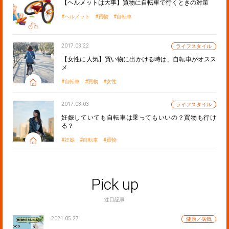
【ヘルメットは大事】買物に自転車で行くときの対策
ヘルメット
買物
自転車
2017.03.22
ライフスタイル
【女性に人気】買い物に出かける時は、自転車がオスス
メ
自転車
買物
女性
2017.03.03
ライフスタイル
妊娠していても自転車は乗ってもいいの？買物も行け
る？
妊娠
自転車
買物
Pick up
注目記事
2021.05.27
健康／病気