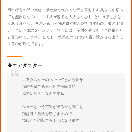
男性特有の低い声は、猫が嫌う代表的な音と言えます 奥さんが怒っ
ても無反応なのに、ご主人が怒ると大人しくなる…という猫も少な
くありません。 そのため引っ掻き癖や噛み癖を直す時の、ダメ！痛
い！という単語をインプットするには、 男性の声で行うと効果的だ
と言われています。 ただし、怒鳴るのではなく言い聞かせるように
するのが鉄則ですよ。
◆エアダスター
エアダスターの“シュー”という音が
猫の外敵であるヘビの威嚇音に
似ているそうなんですね。
シューという空気が出る音を聞くと
猫は身の危険を感じますので
“嫌だ”と認識するようになります。