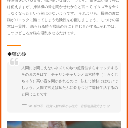
掃除機をかける音も、猫が嫌いな音の一つです。 猫を追い払う時に
は使えますが、掃除機の音を聞かせたからと言って イタズラを全く
しなくなったという例は少ないようです。 それよりも、掃除の度に
猫がパニックに陥ってしまう危険性を心配しましょう。 しつけの基
本は一貫性。 怒られる時も掃除の時にも同じ音がする…それでは、
しつけどころか猫を混乱させるだけです。
◆猫の鈴
人間には聞こえないネズミの放つ超音波すらキャッチする
その耳のそばで、チャリンチャリンと四六時中（しろくじ
ちゅう）高い音を聞かされるのは、決して愉快ではないで
しょう。人間で言えば耳たぶに鈴をつけて毎日生活するの
と同じことです
via
猫の耳・聴覚～解剖学から聴力・音源定位能力まで