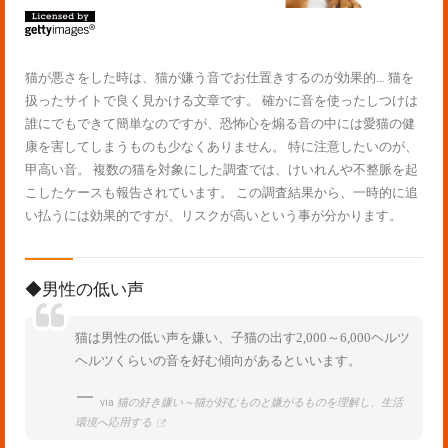
猫が悪さをした時は、猫が嫌う音でお仕置きするのが効果的… 猫を
扱ったサイトで良く見かける文章です。 確かに音を使ったしつけは
誰にでもできて簡単なのですが、恐怖心を煽る音の中には愛猫の健
康を害してしまうものも少なくありません。 特に注意したいのが、
甲高い音。 複数の猫を対象にした調査では、けいれんや不整脈を起
こしたケースも報告されています。 この調査結果から、一時的に追
い払うには効果的ですが、リスクが高いという事が分かります。
◆男性の低い声
猫は男性の低い声を嫌い、子猫の出す2,000～6,000ヘルツ
ヘルツくらいの音を好む傾向があるといいます。
via
猫の好き嫌い～猫が好むものと嫌がるものを理解し、生活
環境へ応用する