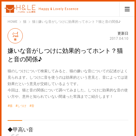
Happy & Lovely Essence
H&LE
HOME
猫
猫 | 嫌いな音がしつけに効果的ってホント？猫と音の関係♪
更新日
2017.04.10
猫
嫌いな音がしつけに効果的ってホント？猫
と音の関係♪
猫のしつけについて検索してみると、猫の嫌いな音についての記述がよく
見られます。しつけに音を使うのは効果的という意見と、音によっては逆
効果だという意見が交錯しているようです。
今回は、猫と音の関係について調べてみました。しつけに効果的な音の使
い方や、意外と知られていない間違った常識までご紹介します！
猫
しつけ
音
◆甲高い音