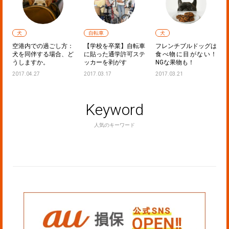
自転車
犬
犬
：
【学校を卒業】自転車
フレンチブルドッグは
落ち着きのあるポメラ
ど
に貼った通学許可ステ
食べ物に目がない！
ニアンにしてみせる！
ッカーを剥がす
NGな果物も！
～子犬のしつけ～
2017.03.17
2017.03.21
2017.04.06
Keyword
人気のキーワード