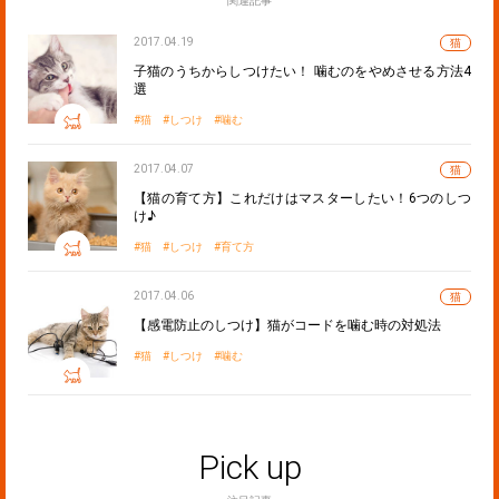
関連記事
2017.04.19
猫
子猫のうちからしつけたい！ 噛むのをやめさせる方法4
選
猫
しつけ
噛む
2017.04.07
猫
【猫の育て方】これだけはマスターしたい！6つのしつ
け♪
猫
しつけ
育て方
2017.04.06
猫
【感電防止のしつけ】猫がコードを噛む時の対処法
猫
しつけ
噛む
Pick up