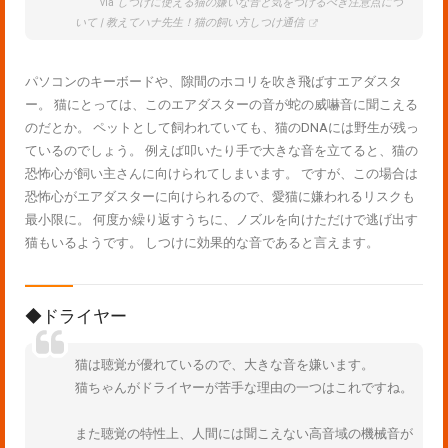
via
しつけに使える猫の嫌いな音と気をつけるべき注意点につ
いて | 教えてハナ先生！猫の飼い方しつけ通信
パソコンのキーボードや、隙間のホコリを吹き飛ばすエアダスタ
ー。 猫にとっては、このエアダスターの音が蛇の威嚇音に聞こえる
のだとか。 ペットとして飼われていても、猫のDNAには野生が残っ
ているのでしょう。 例えば叩いたり手で大きな音を立てると、猫の
恐怖心が飼い主さんに向けられてしまいます。 ですが、この場合は
恐怖心がエアダスターに向けられるので、愛猫に嫌われるリスクも
最小限に。 何度か繰り返すうちに、ノズルを向けただけで逃げ出す
猫もいるようです。 しつけに効果的な音であると言えます。
◆ドライヤー
猫は聴覚が優れているので、大きな音を嫌います。
猫ちゃんがドライヤーが苦手な理由の一つはこれですね。
また聴覚の特性上、人間には聞こえない高音域の機械音が