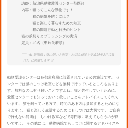
講師：新潟県動物愛護センター獣医師
内容：猫ってこんな動物です！
猫の病気を防ぐには？
猫と楽しく暮らすための知恵
猫の問題行動と解決のヒント
猫の爪切りとブラッシングの実演
定員：40名（申込先着順）
via
新潟県：猫の飼い方教室・お悩み相談を平成29年3月12日
（日）に開催します
動物愛護センターは各都道府県に設置されている公共施設です。 セ
ンターでは猫のしつけ教室などを無料で行っているところもありま
す。無料なのは有り難いことですよね。猫と共生していくために、
愛護センターでも知っておいて欲しいことをアドバイスしてくれて
います。 猫を飼っている方で、時間のある方は参加するとためにな
りますよ。 猫と楽しく生活するためにもしつけは大切です。 ご自身
で行えない範囲は、しつけ教室などで専門家に教えてもらうのが良
いですよ。 その他には、動物病院でもしつけに関するアドバイスを