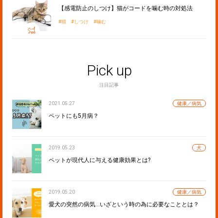
【感電防止のしつけ】猫がコードを噛む時の対処法
猫
しつけ
噛む
Pick up
注目記事
2021.05.27
健康／病気
ペットにも5月病？
2019.05.23
犬
ペットが現代人に与える健康効果とは?
2019.05.20
健康／病気
愛犬の突然の病気…いざという時の為に必要なこととは？