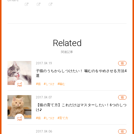
Related
関連記事
2017.04.19
猫
子猫のうちからしつけたい！ 噛むのをやめさせる方法4
選
猫
しつけ
噛む
2017.04.07
猫
【猫の育て方】これだけはマスターしたい！6つのしつ
け♪
猫
しつけ
育て方
2017.04.06
猫