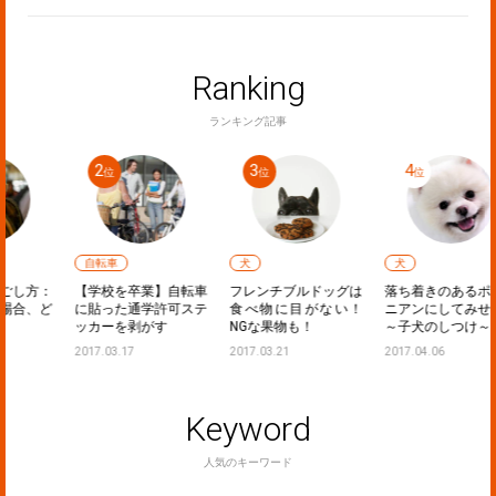
Ranking
ランキング記事
自転車
犬
犬
：
【学校を卒業】自転車
フレンチブルドッグは
落ち着きのあるポメラ
ど
に貼った通学許可ステ
食べ物に目がない！
ニアンにしてみせる！
ッカーを剥がす
NGな果物も！
～子犬のしつけ～
2017.03.17
2017.03.21
2017.04.06
Keyword
人気のキーワード