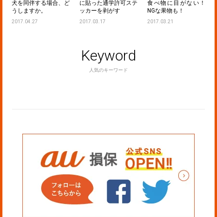
！
犬を同伴する場合、ど
に貼った通学許可ステ
食べ物に目がない！
うしますか。
ッカーを剥がす
NGな果物も！
2017.04.27
2017.03.17
2017.03.21
Keyword
人気のキーワード