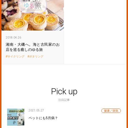
2018.04.26
湘南・大磯へ。海と古民家のお
店を巡る癒しのゆる旅
サイクリング
ポタリング
Pick up
注目記事
2021.05.27
健康／病気
ペットにも5月病？