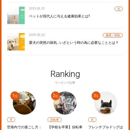
2019.05.23
犬
ペットが現代人に与える健康効果とは?
2019.05.20
健康／病気
愛犬の突然の病気…いざという時の為に必要なこととは？
Ranking
ランキング記事
犬
自転車
犬
ラ
空港内での過ごし方：
【学校を卒業】自転車
フレンチブルドッグは