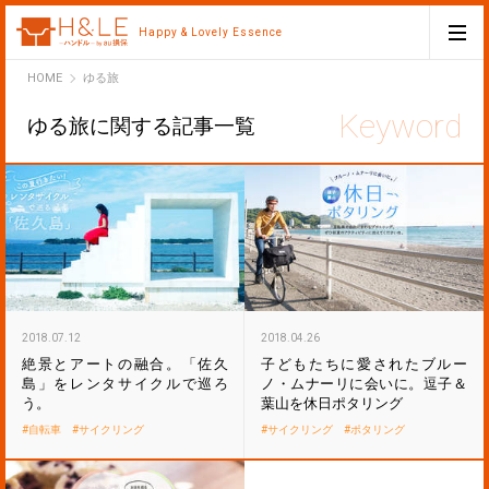
Happy & Lovely Essence
H&LE
HOME
ゆる旅
ゆる旅に関する記事一覧
2018.07.12
2018.04.26
絶景とアートの融合。「佐久
子どもたちに愛されたブルー
島」をレンタサイクルで巡ろ
ノ・ムナーリに会いに。逗子＆
う。
葉山を休日ポタリング
自転車
サイクリング
サイクリング
ポタリング