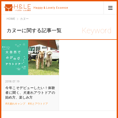
Happy & Lovely Essence
H&LE
HOME
カヌー
カヌーに関する記事一覧
2018.07.19
今年こそデビューしたい！体験
者に聞く、犬連れアウトドアの
始め方、楽しみ方
犬連れキャンプ
犬とアウトドア