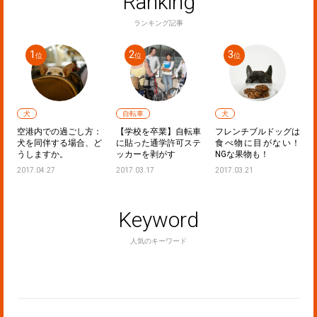
Ranking
ランキング記事
犬
自転車
犬
フ
空港内での過ごし方：
【学校を卒業】自転車
フレンチブルドッグは
し
犬を同伴する場合、ど
に貼った通学許可ステ
食べ物に目がない！
うしますか。
ッカーを剥がす
NGな果物も！
2017.04.27
2017.03.17
2017.03.21
Keyword
人気のキーワード