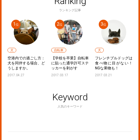
Ranking
ランキング記事
犬
自転車
犬
フ
空港内での過ごし方：
【学校を卒業】自転車
フレンチブルドッグは
し
犬を同伴する場合、ど
に貼った通学許可ステ
食べ物に目がない！
うしますか。
ッカーを剥がす
NGな果物も！
2017.04.27
2017.03.17
2017.03.21
Keyword
人気のキーワード