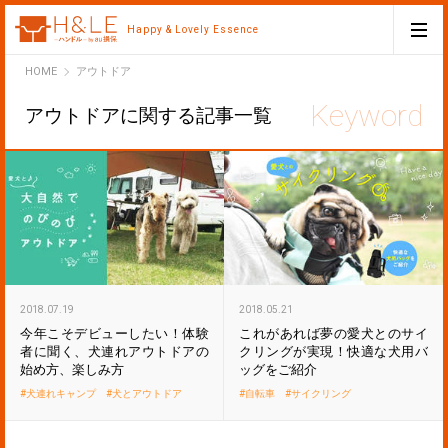
Happy & Lovely Essence
H&LE
HOME
アウトドア
アウトドアに関する記事一覧
2018.07.19
2018.05.21
今年こそデビューしたい！体験
これがあれば夢の愛犬とのサイ
者に聞く、犬連れアウトドアの
クリングが実現！快適な犬用バ
始め方、楽しみ方
ッグをご紹介
犬連れキャンプ
犬とアウトドア
自転車
サイクリング