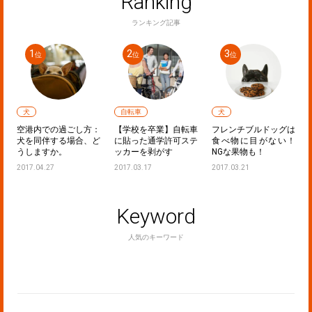
Ranking
ランキング記事
犬
自転車
犬
ラ
空港内での過ごし方：
【学校を卒業】自転車
フレンチブルドッグは
！
犬を同伴する場合、ど
に貼った通学許可ステ
食べ物に目がない！
うしますか。
ッカーを剥がす
NGな果物も！
2017.04.27
2017.03.17
2017.03.21
Keyword
人気のキーワード