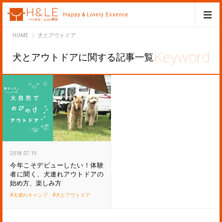
Happy & Lovely Essence
H&LE
HOME
犬とアウトドア
犬とアウトドアに関する記事一覧
2018.07.19
今年こそデビューしたい！体験
者に聞く、犬連れアウトドアの
始め方、楽しみ方
犬連れキャンプ
犬とアウトドア