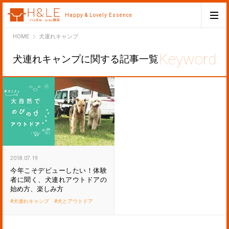
Happy & Lovely Essence
H&LE
HOME
犬連れキャンプ
犬連れキャンプに関する記事一覧
2018.07.19
今年こそデビューしたい！体験
者に聞く、犬連れアウトドアの
始め方、楽しみ方
犬連れキャンプ
犬とアウトドア