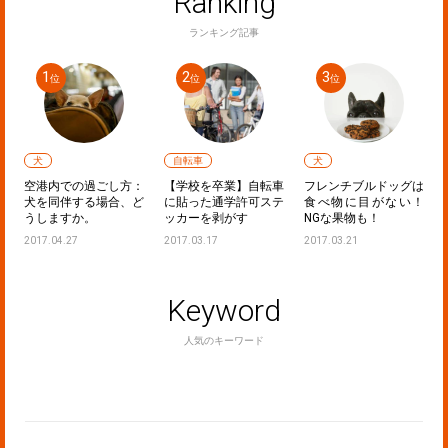
Ranking
ランキング記事
犬
自転車
犬
声
空港内での過ごし方：
【学校を卒業】自転車
フレンチブルドッグは
た
犬を同伴する場合、ど
に貼った通学許可ステ
食べ物に目がない！
うしますか。
ッカーを剥がす
NGな果物も！
2017.04.27
2017.03.17
2017.03.21
Keyword
人気のキーワード