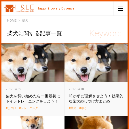
Happy & Lovely Essence
H&LE
HOME
柴犬
柴犬に関する記事一覧
2017.04.19
2017.04.04
柴犬を飼い始めたら一番最初に
叩かずに理解させよう！効果的
トイレトレーニングをしよう！
な柴犬のしつけ方まとめ
しつけ
トレーニング
柴犬
叩く