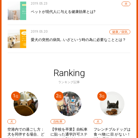
2019.05.23
犬
ペットが現代人に与える健康効果とは?
2019.05.20
健康／病気
愛犬の突然の病気…いざという時の為に必要なこととは？
Ranking
ランキング記事
犬
自転車
犬
声
空港内での過ごし方：
【学校を卒業】自転車
フレンチブルドッグは
た
犬を同伴する場合、ど
に貼った通学許可ステ
食べ物に目がない！