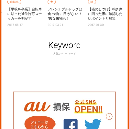
自転車
犬
猫
：
【学校を卒業】自転車
フレンチブルドッグは
【猫のしつけ】鳴き声
ど
に貼った通学許可ステ
食べ物に目がない！
に困った際に確認した
ッカーを剥がす
NGな果物も！
いポイントと対策
2017.03.17
2017.03.21
2017.01.30
Keyword
人気のキーワード