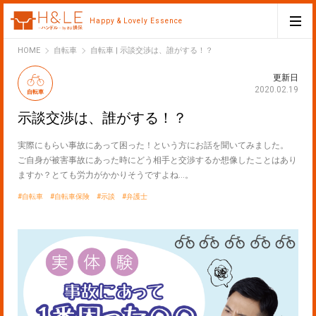
Happy & Lovely Essence
H&LE
HOME
自転車
自転車 | 示談交渉は、誰がする！？
更新日
2020.02.19
自転車
示談交渉は、誰がする！？
実際にもらい事故にあって困った！という方にお話を聞いてみました。
ご自身が被害事故にあった時にどう相手と交渉するか想像したことはあり
ますか？とても労力がかかりそうですよね…。
自転車
自転車保険
示談
弁護士