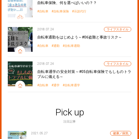
自転車保険、何を選べばいいの？？
自転車
自転車保険
示談代行
2018.07.24
ライフスタイル
自転車通勤をはじめよう～#06盗難と事故リスク～
自転車
通勤
自転車通勤
2018.07.24
ライフスタイル
自転車通学の安全対策～#05自転車保険でもしものトラ
ブルに備える～
自転車
通学
自転車通学
Pick up
注目記事
2021.05.27
健康／病気