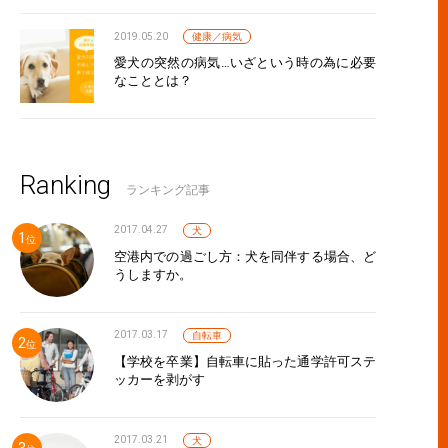
2019.05.20
健康／病気
愛犬の突然の病気…いざという時の為に必要
なこととは？
Ranking
ランキング記事
2017.04.27
犬
空港内での過ごし方：犬を同伴する場合、ど
うしますか。
2017.03.17
自転車
【学校を卒業】自転車に貼った通学許可ステ
ッカーを剥がす
2017.03.21
犬