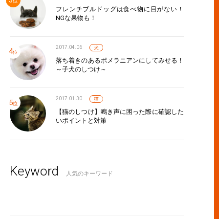
フレンチブルドッグは食べ物に目がない！
NGな果物も！
2017.04.06
犬
落ち着きのあるポメラニアンにしてみせる！
～子犬のしつけ～
2017.01.30
猫
【猫のしつけ】鳴き声に困った際に確認した
いポイントと対策
Keyword
人気のキーワード