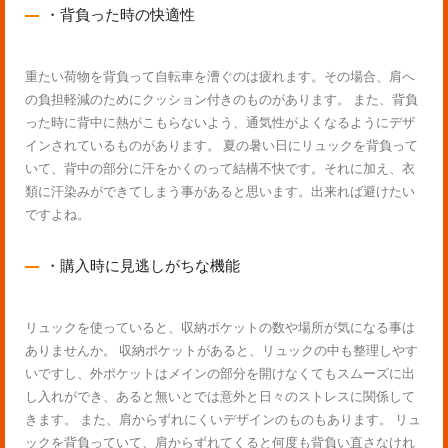
・背負った時の快適性
重たい荷物を背負って自転車を漕ぐのは疲れます。その場合、肩へ
の負担軽減のためにクッション付きのものがあります。 また、背負
った時に背中に熱がこもらないよう、通気性がよくなるようにデザ
インされているものがあります。 夏の暑い日にリュックを背負って
いて、背中の部分に汗をかくのって結構不快です。それに加え、衣
類に汗染みができてしまう事があると思います。出来れば避けたい
ですよね。
・購入時に見逃しがちな機能
リュックを使っていると、収納ポケットの数や場所が気になる事は
ありませんか。 収納ポケットがあると、リュックの中も整理しやす
いですし、外ポケットはメインの部分を開けなくてもスムーズに出
し入れができ、あると無いとでは意外と日々のストレスに関係して
きます。 また、肩からずれにくいデザインのものもあります。 リュ
ックを背負っていて、肩からずれてくると何度も背負い直さなけれ