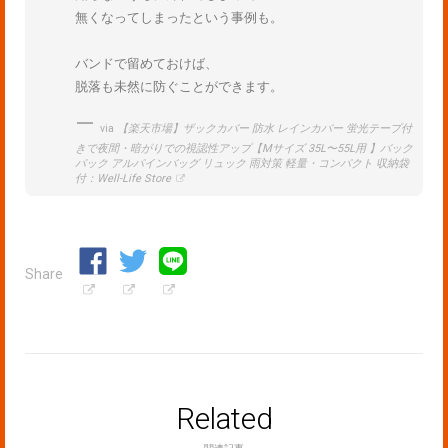
無くなってしまったという事例も。
バンドで留めておけば、
脱落も未然に防ぐことができます。
via
【楽天市場】ザックカバー 防水 レインカバー 蛍光テープ付
きで夜間・暗がりでの視認性アップ【Mサイズ 35L〜55L用 】バック
パック アルパインバッグ リュック 雨対策 軽量・コンパクト 収納袋
付：Well-Life Store
Share
Related