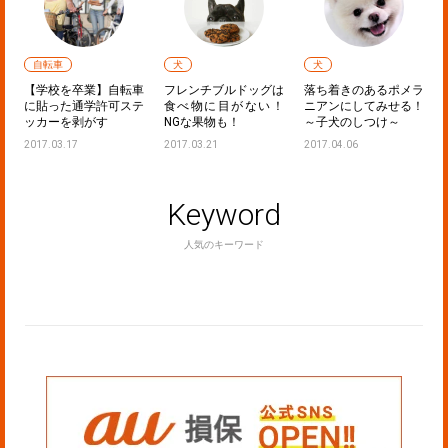
自転車
犬
犬
：
【学校を卒業】自転車
フレンチブルドッグは
落ち着きのあるポメラ
ど
に貼った通学許可ステ
食べ物に目がない！
ニアンにしてみせる！
ッカーを剥がす
NGな果物も！
～子犬のしつけ～
2017.03.17
2017.03.21
2017.04.06
Keyword
人気のキーワード