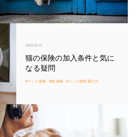
猫の
2020.03.10
猫の保険の加入条件と気に
なる疑問
ペット保険
猫 保険
ペット保険 選び方
高齢