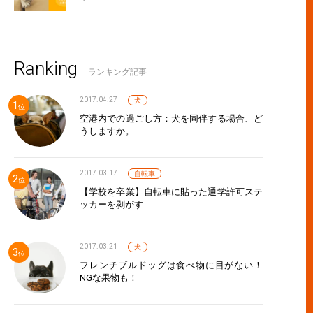
保険の加入条件と気になる疑問
Ranking
ランキング記事
2017.04.27
犬
空港内での過ごし方：犬を同伴する場合、ど
うしますか。
2017.03.17
自転車
【学校を卒業】自転車に貼った通学許可ステ
ッカーを剥がす
(シニア)犬の保険加入で押さえたいポイント
2017.03.21
犬
フレンチブルドッグは食べ物に目がない！
NGな果物も！