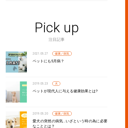
ト保険の見直しと変更時の注意点
Pick up
注目記事
2021.05.27
健康／病気
ペットにも5月病？
保険の加入条件と注意点
2019.05.23
犬
ペットが現代人に与える健康効果とは?
2019.05.20
健康／病気
愛犬の突然の病気…いざという時の為に必要
なこととは？